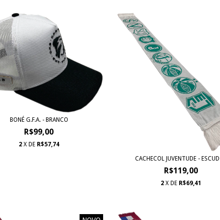
BONÉ G.F.A. - BRANCO
R$99,00
2
X DE
R$57,74
CACHECOL JUVENTUDE - ESCU
R$119,00
2
X DE
R$69,41
NOVO