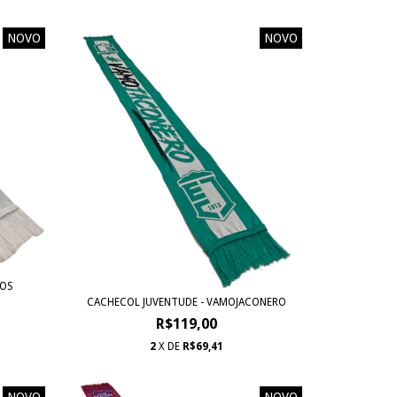
NOVO
NOVO
DOS
CACHECOL JUVENTUDE - VAMOJACONERO
R$119,00
2
X DE
R$69,41
NOVO
NOVO