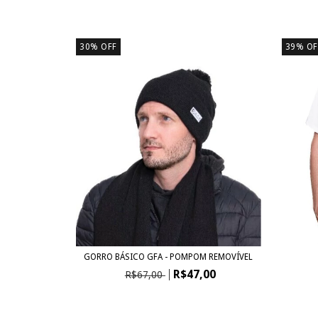
30
%
OFF
39
%
OF
GORRO BÁSICO GFA - POMPOM REMOVÍVEL
R$47,00
R$67,00