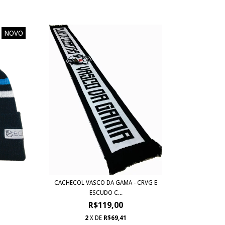
NOVO
CACHECOL VASCO DA GAMA - CRVG E
ESCUDO C...
R$119,00
2
X DE
R$69,41