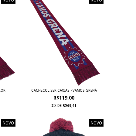
LOR
CACHECOL SER CAXIAS - VAMOS GRENÁ
R$119,00
2
X DE
R$69,41
NOVO
NOVO