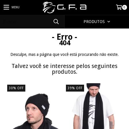
MENU
0
PRODUTOS
- Erro -
404
Desculpe, mas a página que você está procurando não existe.
Talvez você se interesse pelos seguintes
produtos.
30
%
OFF
39
%
OFF