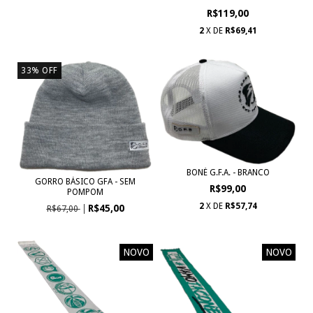
R$119,00
2
X DE
R$69,41
33
%
OFF
BONÉ G.F.A. - BRANCO
GORRO BÁSICO GFA - SEM
R$99,00
POMPOM
2
X DE
R$57,74
R$45,00
R$67,00
NOVO
NOVO