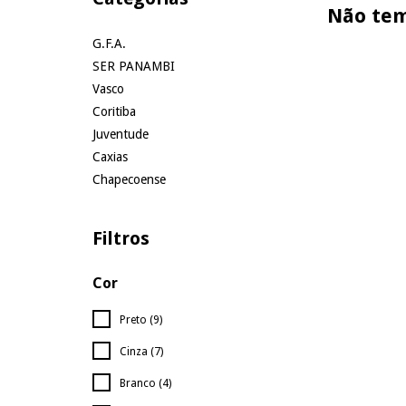
Não tem
G.F.A.
SER PANAMBI
Vasco
Coritiba
Juventude
Caxias
Chapecoense
Filtros
Cor
Preto (9)
Cinza (7)
Branco (4)